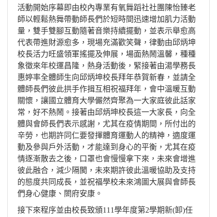
活動開始序幕即由校內專業有氧舞蹈社社團陳怡臻老
師以輕鬆熱舞帶動師長們於短時間迅速增加肌力活動
量，雙手雙腳互動隨著音樂持續擺動，並表示舉愈高
代表帶進財源愈多，現場充滿歡笑聲，律動由邱炳坤
校長活力旺盛領軍搖擺及伸展，場面熱鬧溫馨，種種
象徵來年校運昌隆，熱身活動後，緊接著由湯學務長
惠婷率全體師生向邱炳坤校長拜年恭賀新春，並請全
體師長們彼此拱手作揖互相祝福拜年，會中溫暖互動
關懷，讓國立體育大學儼然齊聚為一大家庭彼此話家
常，好不熱鬧。接著由邱炳坤校長這一大家長，向全
體與會師長們表示感謝，尤其在疫情期間，所付出的
辛勞，也期許同仁要發揮體育運動人的精神，適度運
動及參與戶外活動，才能達到身心的平衡，尤其在疫
情逐漸散去之後，口罩也會慢慢拿下來，未來會增進
彼此融合，減少隔閡，未來期許彼此溫暖協助及支持
的態度共同成長，並祝福學校未來鴻圖大展與會師長
們身心健康、閤府安康。
接下來程序並由校長致頒111學年度第2學期新(卸)任