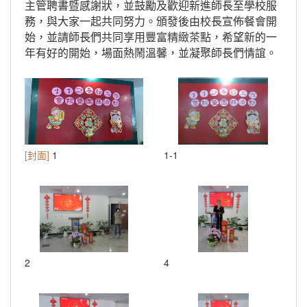
主管聘書暨感謝狀，並鼓勵及歡迎新進師長至學校服
務，與大家一起共同努力。頒發後由校長宣佈餐會開
始，並請師長們共同享用豐富精緻茶點，希望新的一
年有好的開始，場面熱鬧溫馨，並凝聚師長們情誼。
[封面]
1
1-1
2
4