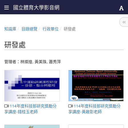
國立體育大學影音網
知識庫
目錄總覽
行政單位
研發處
研發處
管理者：
林燦煌
,
黃美珠
,
蕭秀萍
114年度科技部研究獎勵分
114年度科技部研究獎勵分
享講座-錢桂玉老師
享講座-黃啟彰老師