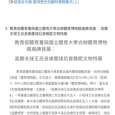
迎接全中運-籃球歷史回顧特展開幕式(上)
3.
教育部體育署與國立體育大學合辦體育博物館揭牌首展： 高爾
夫球王呂良煥暨球后曾雅妮文物特展
教育部體育署與國立體育大學合辦體育博物
館揭牌首展：
高爾夫球王呂良煥暨球后曾雅妮文物特展
教育部體育署與國立體育大學為整合國內體育運動資源，共同合辦國
內首座「體育博物館」正式成立，開幕揭牌儀式訂於
102
年
12
月
7
日
（星期
六）中午
12
時於國立體育大學圖書館大樓
5
樓「體育博物館」舉行，當天並
配合辦理揭牌首展，主題為：「高爾夫球王呂良煥及球后曾雅妮文物特
展」。特展當日邀請名主播傅達仁先生擔任引言人，介紹球王呂良煥先生高
球生涯事蹟。會中多位體育界先進將齊聚祝賀呂良煥先生八十大壽。球后曾
雅妮則因賽程無法到場，但為感念呂良煥先生曾於她競技低潮時題字鼓勵她
的溫馨情意，也特意致上親筆手寫賀卡為呂良煥先生祝壽，展現球王、球后