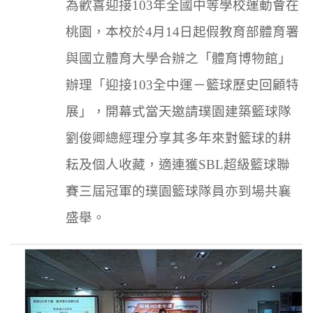
為歡喜迎接
103
年全國中等學校運動會在
桃園，本校於
4
月
14
日起假教育部體育署
與國立體育大學合辦之「體育博物館」
辦理「迎接
103
全中運－籃球歷史回顧特
展」，開幕式當天邀請璞園建築籃球隊
劉俊卿總經理分享其多年來對籃球的耕
耘及個人收藏，適連獲
SBL
超級籃球聯
賽三屆冠軍的璞園籃球隊員亦到場共襄
盛舉。