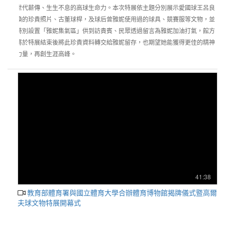
世代薪傳、生生不息的高球生命力。本次特展依主題分別展示愛國球王呂良
煥的珍貴照片、古董球桿，及球后曾雅妮使用過的球具、競賽服等文物，並
特別設置「雅妮集氣區」供到訪貴賓、民眾透過留言為雅妮加油打氣，館方
將於特展結束後將此珍貴資料轉交給雅妮留存，也期望她能獲得更佳的精神
力量，再創生涯高峰。
41:38
教育部體育署與國立體育大學合辦體育博物館揭牌儀式暨高爾
夫球文物特展開幕式