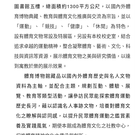
1300
圖書館五樓，總面積約
平方公尺，
以
國內外體
育博物典藏、教育與體育文化推廣與交流為宗旨，並以
「
運動
」、「
競技
」、「
健康
」、「
休閒
」為
特色，
設有體育文物常設及特展區
，另
設有本校校史室，結合
追求卓越的運動精神，整合凝聚
體育、藝術、文化、科
技與資訊等資源
，展示體育文物之美與研究價值，以
達
到寓教於樂的展示效果
。
體育博物館藏品以國內外體育歷史與名人文物
資料為主軸，並配合主題，規劃互動、體驗、展
覽、教育等類型活動，讓參訪民眾能探索體育運動
歷史長河，藉以認識名人事跡文物，培養對體育文
化之瞭解與認同感，以提升民眾體育運動之鑑賞素
養及實踐風氣
，期使本館成為體育文化之社教中心，