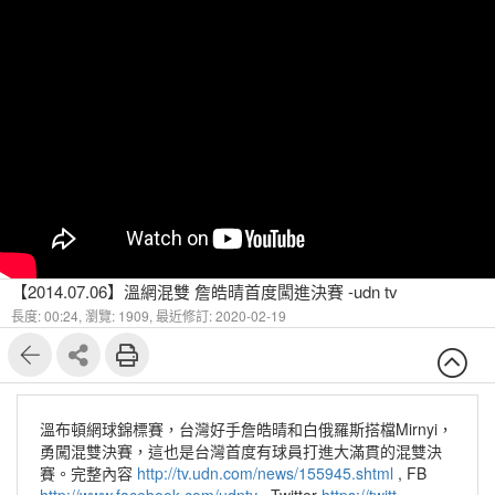
【2014.07.06】溫網混雙 詹皓晴首度闖進決賽 -udn tv
長度: 00:24,
瀏覽: 1909,
最近修訂: 2020-02-19
溫布頓網球錦標賽，台灣好手詹皓晴和白俄羅斯搭檔Mirnyi，
勇闖混雙決賽，這也是台灣首度有球員打進大滿貫的混雙決
賽。完整內容
http://tv.udn.com/news/155945.shtml
, FB