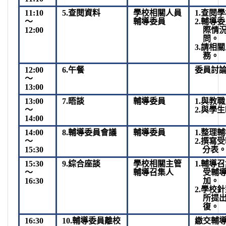
11:10
5.
查閱資料
學校相關人員
1.
查閱學
～
輔導委員
2.
輔導委
12:00
際情
問。
3.
請相關
務。
12:00
6.
午餐
委員討
～
13:00
13:00
7.
晤談
輔導委員
1.
與教職
～
2.
與學生
14:00
14:00
8.
輔導委員會議
輔導委員
1.
整理輔
～
2.
撰寫受
15:30
分表
15:30
9.
綜合座談
學校相關主管
1.
輔導召
～
輔導召集人
受輔
16:30
加。
2.
學校針
所提
復。
16:30
10.
輔導委員離校
繳交輔