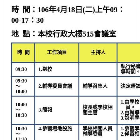
時
間：
106
年
4
月
18
日
(
二
)
上午
09
：
00-17
：
30
地
點：本校行政大樓
515
會議室
時
間
工作項目
主持人
執行秘
09:30
1.
到校
導時間
09:30
～
2.
輔導委員會議
輔導召集人
決定晤
10:00
1.
由學校
10:00
校長或學校相
員。
～
3.
簡報
關主管
2.
由輔導
10:30
3.
說明學
10:30
4.
參觀場地設施
學校相關人員
1.
參觀學
～
輔導委員
2.
僅留相
11:10