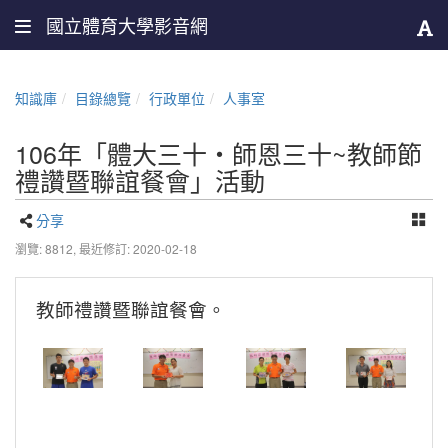
國立體育大學影音網
知識庫
目錄總覽
行政單位
人事室
106年「體大三十・師恩三十~教師節
禮讚暨聯誼餐會」活動
分享
瀏覽: 8812,
最近修訂: 2020-02-18
教師禮讚暨
聯誼餐會。