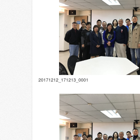
20171212_171213_0001