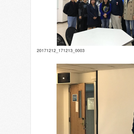
20171212_171213_0003