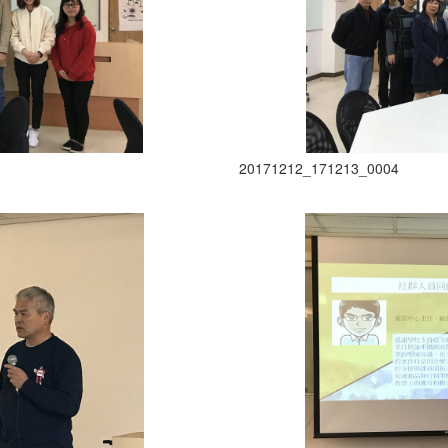
20171212_171213_0004