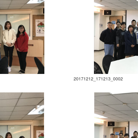
20171212_171213_0002