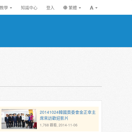
統教學
知識中心
登入
繁體
20141024韓國奧委會金正幸主
席來訪歡迎影片
1,768 觀看, 2014-11-06