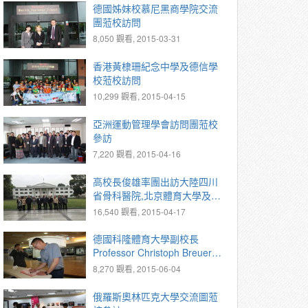
德國姊妹校慕尼黑商學院交流
團蒞校訪問
8,050 觀看, 2015-03-31
香港黃棣珊紀念中學及德信學
校蒞校訪問
10,299 觀看, 2015-04-15
亞洲運動管理學會訪問團蒞校
參訪
7,220 觀看, 2015-04-16
高校長俊雄率團出訪大陸四川
省骨科醫院,北京體育大學及美
國職棒大聯盟北京代表處
16,540 觀看, 2015-04-17
德國科隆體育大學副校長
Professor Christoph Breuer蒞
校訪問
8,270 觀看, 2015-06-04
俄羅斯奧林匹克大學交流圖蒞