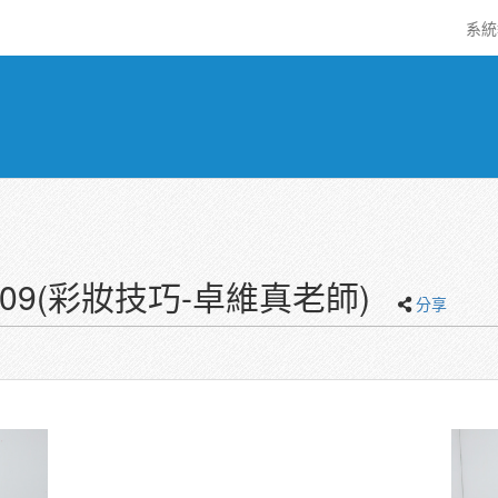
系
0509(彩妝技巧-卓維真老師)
分享