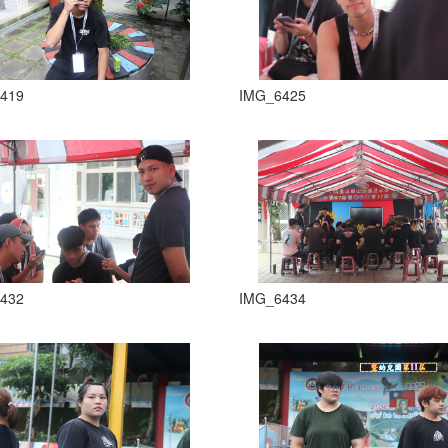
419
IMG_6425
432
IMG_6434