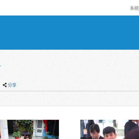
系
心
分享