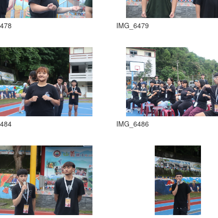
478
IMG_6479
484
IMG_6486