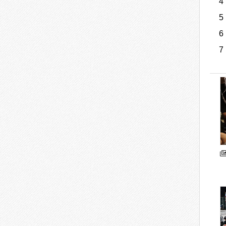
5
6
7