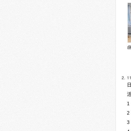
2.
1
1
2
3