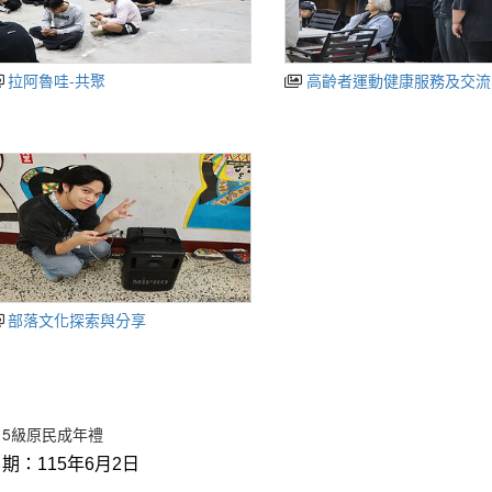
拉阿魯哇-共聚
高齡者運動健康服務及交
部落文化探索與分享
15級原民成年禮
日期：
115
年6月2日