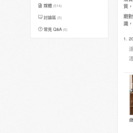
媒體
(514)
質，
期對
討論區
(0)
識，
常見 Q&A
(0)
1.
2