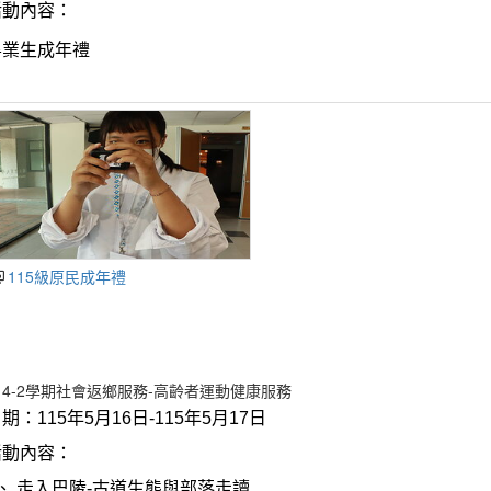
活動內容：
畢業生成年禮
115級原民成年禮
14-2學期社會返鄉服務-高齡者運動健康服務
日期：
115
年5月16日
-115
年5月1
7
日
活動內容：
、
走入巴陵-古道生態與部落走讀