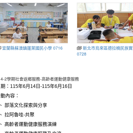
宜蘭縣蘇澳鎮蓬萊國民小學 0716
新北市烏來區德拉楠民族實
0728
14-2學期社會返鄉服務-高齡者運動健康服務
日期：
115
年6月14日
-115
年6月16日
活動內容：
、
部落文化探索與分享
、
拉阿魯哇-共聚
、
高齡者運動健康服務演練