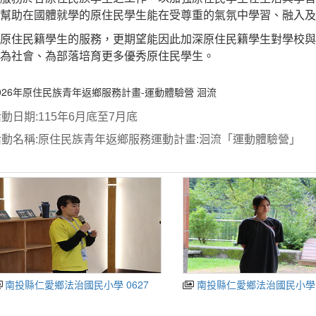
幫助在國體就學的原住民學生能在受尊重的氣氛中學習、融入及
原住民籍學生的服務，更期望能因此加深原住民籍學生對學校與
為社會、為部落培育更多優秀原住民學生。
026年原住民族青年返鄉服務計畫-運動體驗營 洄流
活動日期
:115
年
6
月底至
7
月底
活動名稱
:
原住民族青年返鄉服務運動計畫
:
洄流「運動體驗營」
南投縣仁愛鄉法治國民小學 0627
南投縣仁愛鄉法治國民小學 