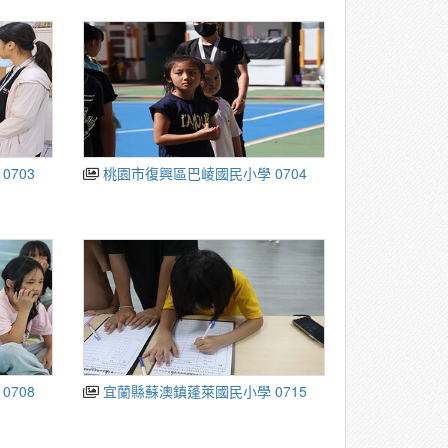
0703
桃園市復興區巴崚國民小學 0704
0708
宜蘭縣蘇澳鎮蓬萊國民小學 0715