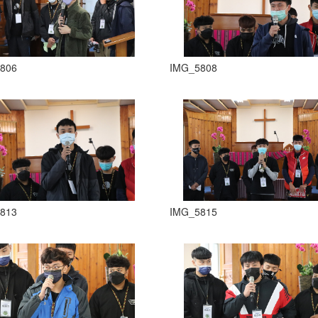
806
IMG_5808
813
IMG_5815