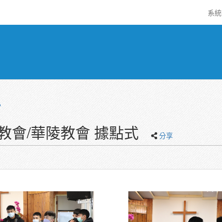
系
心
教會/華陵教會 據點式
分享