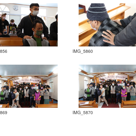
856
IMG_5860
869
IMG_5870