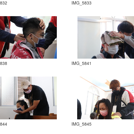
832
IMG_5833
838
IMG_5841
844
IMG_5845