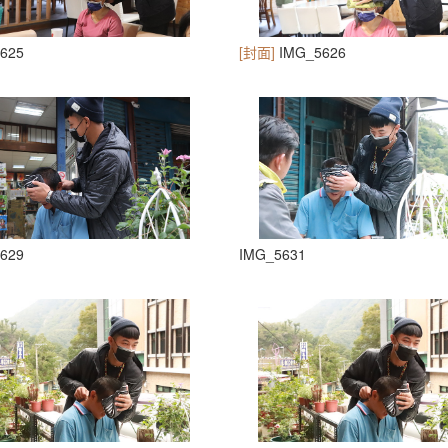
625
[封面]
IMG_5626
629
IMG_5631