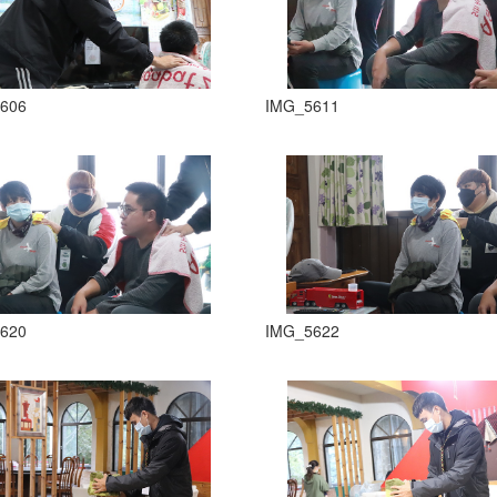
606
IMG_5611
620
IMG_5622