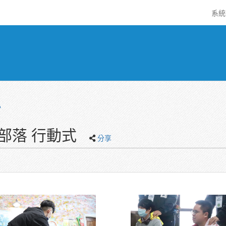
系
心
部落 行動式
分享