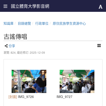
國立體育大學影音網
知識庫
目錄總覽
行政單位
原住民族學生資源中心
古謠傳唱
分享
瀏覽: 824,
最近修訂: 2025-12-09
[封面]
IMG_9726
IMG_9727