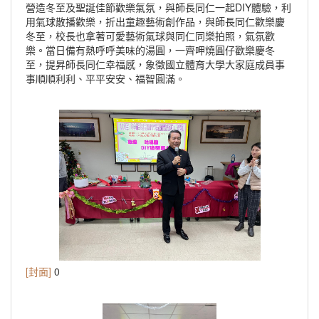
營造冬至及聖誕佳節歡樂氣氛，與師長同仁一起DIY體驗，利
用氣球散播歡樂，折出童趣藝術創作品，與師長同仁歡樂慶
冬至，校長也拿著可愛藝術氣球與同仁同樂拍照，氣氛歡
樂。當日備有熱呼呼美味的湯圓，一齊呷燒圓仔歡樂慶冬
至，提昇師長同仁幸福感，象徵國立體育大學大家庭成員事
事順順利利、平平安安、福智圓滿。
[封面]
0