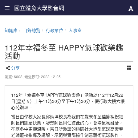
國立體育大學影音網
知識庫
目錄總覽
行政單位
人事室
112年幸福冬至 HAPPY氣球歡樂趣
活動
分享
瀏覽: 6008,
最近修訂: 2023-12-25
112年「幸福冬至HAPPY氣球歡樂趣」活動於112年12月22
日(星期五）上午11時30分至下午1時30分，假行政大樓六樓
心苑辦理。
當日由學校大家長邱炳坤校長為我們在歲末冬至佳節裡祝福
師長們節慶快樂，凝聚師長同仁彼此的心，會場氣氛融洽，
在寒冬中更顯溫暖。當日所邀請的桃園社大造型氣球高素春
老師蒞校指導及講解、示範與實際操作創意藝術氣球製作，