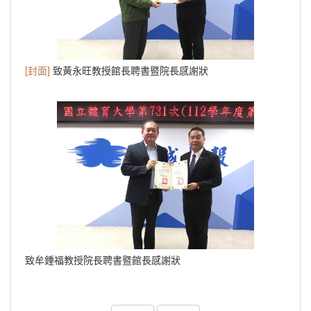
[封面]
致黃永旺教授館長聘書暨院長感謝狀
致牟鍾福教授院長聘書暨館長感謝狀