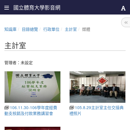
國立體育大學影音網
知識庫
目錄總覽
行政單位
主計室
媒體
主計室
管理者：未設定
106.11.30-106學年度經費
105.8.29主計室主任交接典
動支核銷及付款業務講習會
禮照片