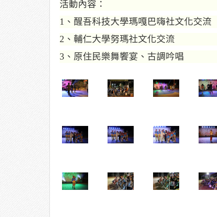
活動內容：
1
、
醒吾科技大學瑪嘎巴嗨社文化交流
2、輔仁
大學努瑪社文化交流
3
、
原住民樂舞饗宴、古調吟唱