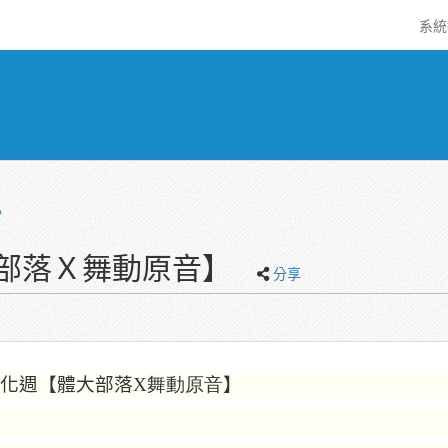
系
心
大部落Ｘ舞動原音】
分享
化週【體大部落
X舞動原音
】