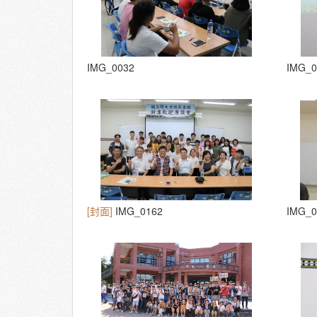
IMG_0032
IMG_0
[封面]
IMG_0162
IMG_0