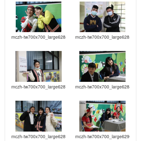
mczh-tw700x700_large6284_645075668424
mczh-tw700x700_large6285_11
mczh-tw700x700_large6287_56293968424
mczh-tw700x700_large6288_78
mczh-tw700x700_large6289_572749268424
mczh-tw700x700_large6290_63