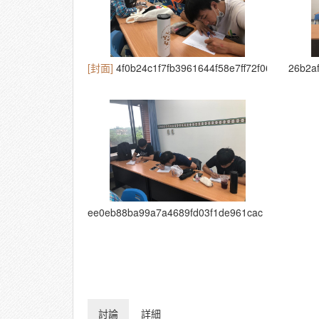
[封面]
4f0b24c1f7fb3961644f58e7ff72f060
26b2a
ee0eb88ba99a7a4689fd03f1de961cac
討論
詳細