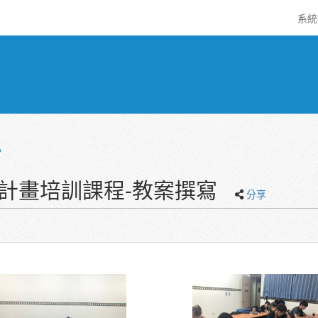
系
心
流計畫培訓課程-教案撰寫
分享