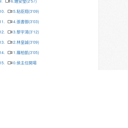
9.
6.鍾安瑩(2'57)
10.
5.粘臣翔(3'09)
11.
4.張書御(3'03)
12.
3.黎宇鴻(3'12)
13.
2.林皇誠(3'09)
14.
1.羅柏凱(3'05)
15.
0.侯主任開場
16.
20.陳奕瑄(3'32)
17.
19.林睿騰(3'10)
18.
18.徐慶芳(3'03)
19.
17.曾昱彬(3'07)
20.
16.顏志霖(2'52)
更多