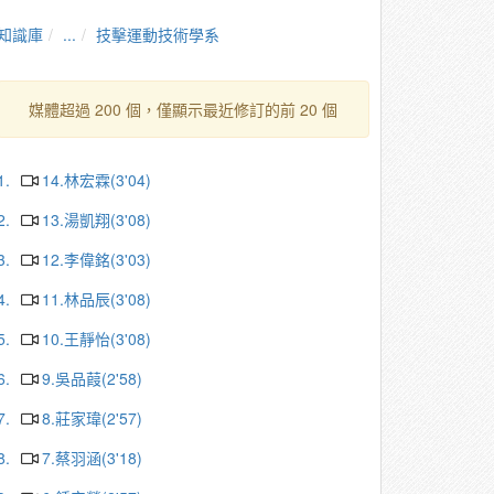
知識庫
...
技擊運動技術學系
媒體超過 200 個，僅顯示最近修訂的前 20 個
1.
14.林宏霖(3'04)
2.
13.湯凱翔(3'08)
3.
12.李偉銘(3'03)
4.
11.林品辰(3'08)
5.
10.王靜怡(3'08)
6.
9.吳品葭(2'58)
7.
8.莊家瑋(2'57)
8.
7.蔡羽涵(3'18)