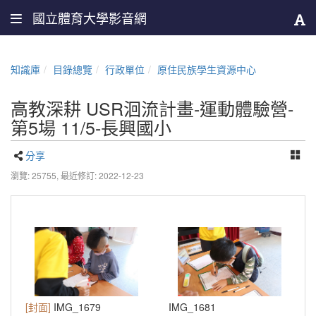
國立體育大學影音網
知識庫
目錄總覽
行政單位
原住民族學生資源中心
高教深耕 USR洄流計畫-運動體驗營-
第5場 11/5-長興國小
分享
瀏覽: 25755,
最近修訂: 2022-12-23
[封面]
IMG_1679
IMG_1681