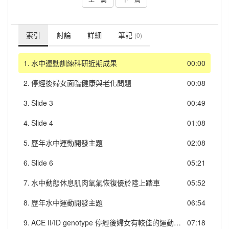
索引
討論
詳細
筆記
(0)
1.
水中運動訓練科研近期成果
00:00
2.
停經後婦女面臨健康與老化問題
00:08
3.
Slide 3
00:49
4.
Slide 4
01:08
5.
歷年水中運動開發主題
02:08
6.
Slide 6
05:21
7.
水中動態休息肌肉氧氣恢復優於陸上踏車
05:52
8.
歷年水中運動開發主題
06:54
9.
ACE II/ID genotype 停經後婦女有較佳的運動後降血壓效果ACE DD genotype 停經後婦女運動後立即血壓增加較多
07:18