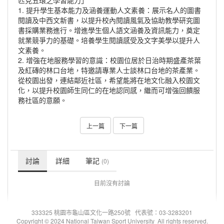
匹克五環之學習能力」
1. 提升學生基本能力及涵養運動人文素養：展示名人的圖書
閱讀及中西文新書，以提升校內閱讀風氣及協助教學研究圖
書採購業務進行。增進學生個人語文涵養及資訊能力，奠定
就業競爭力的基礎。培養學生閱讀感受及文字美學以提升人
文素養。
2. 增強在地服務學習的意識：校園位居於日治時期盛產茶葉
及紅磚的林口台地，特邀請專業人士談林口台地的茶產業。
從校園出發，連結鄰近社區，希望能將在地文化融入校園文
化，以提升校園師生同仁的在地認同感，繼而可增強回饋服
務社區的意願。
上一篇
下一篇
討論
詳細
筆記
(0)
目前沒有討論
333325 桃園市龜山區文化一路250號 代表號：03-3283201
Copyright © 2024 National Taiwan Sport University All rights reserved.