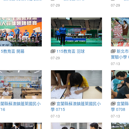
07-29
07-29
15教育盃 開幕
115教育盃 羽球
新北市烏來區德拉楠民族
實驗小學 0
07-29
07-13
宜蘭縣蘇澳鎮蓬萊國民小
宜蘭縣南澳鄉南澳國民小
716
學 0715
學 0708
07-13
07-13