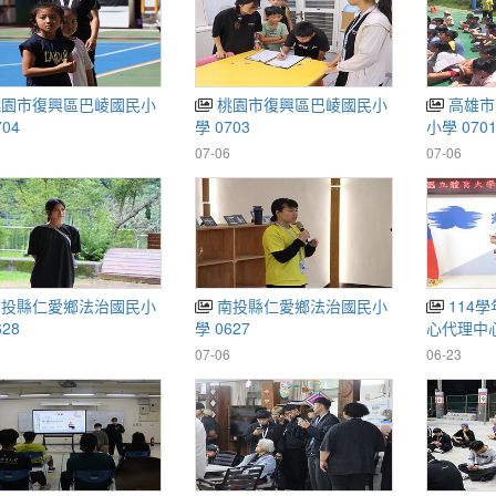
桃園市復興區巴崚國民小
高雄市那瑪夏區民權國民
704
學 0703
小學 070
07-06
07-06
南投縣仁愛鄉法治國民小
114學年度第2學期資訊中
628
學 0627
心代理中
07-06
06-23