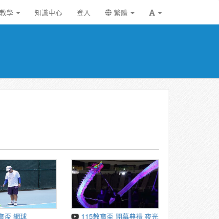
統教學
知識中心
登入
繁體
教育盃 網球
115教育盃 開幕典禮 夜光