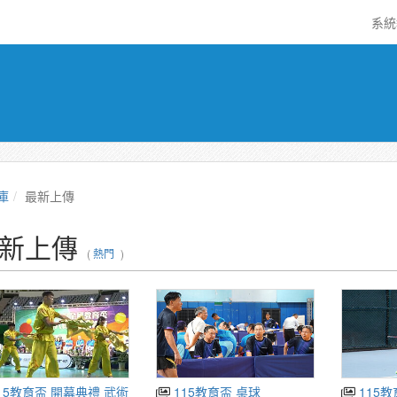
系
庫
最新上傳
新上傳
(
熱門
)
15教育盃 開幕典禮 武術
115教育盃 桌球
115