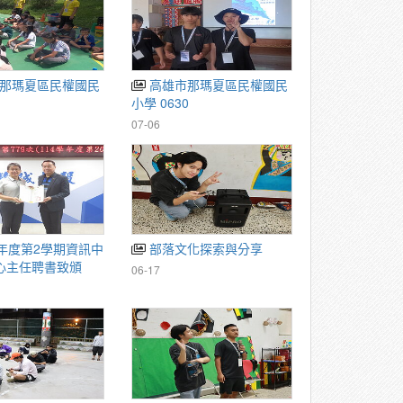
高雄市那瑪夏區民權國民
1
小學 0630
07-06
部落文化探索與分享
心主任聘書致頒
06-17